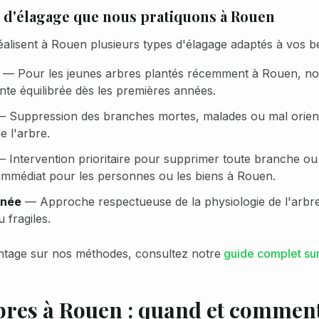
s d'élagage que nous pratiquons à
Rouen
éalisent à
Rouen
plusieurs types d'élagage adaptés à vos be
—
Pour les jeunes arbres plantés récemment à Rouen, n
te équilibrée dès les premières années.
—
Suppression des branches mortes, malades ou mal orient
e l'arbre.
—
Intervention prioritaire pour supprimer toute branche ou
immédiat pour les personnes ou les biens à Rouen.
nnée
—
Approche respectueuse de la physiologie de l'arb
 fragiles.
tage sur nos méthodes, consultez notre
guide complet sur
bres à
Rouen
: quand et comment