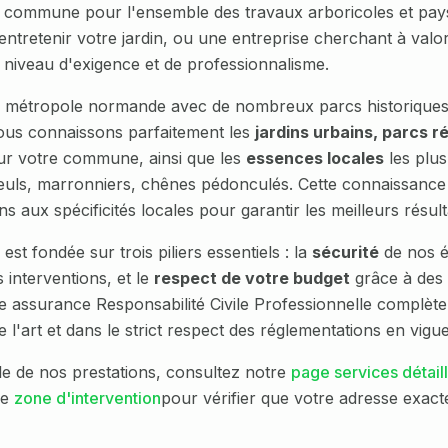
e commune pour l'ensemble des travaux arboricoles et pay
 entretenir votre jardin, ou une entreprise cherchant à valo
niveau d'exigence et de professionnalisme.
e
métropole normande avec de nombreux parcs historiques, 
ous connaissons parfaitement les
jardins urbains, parcs r
ur votre commune, ainsi que les
essences locales
les plus
lleuls, marronniers, chênes pédonculés
. Cette connaissance
s aux spécificités locales pour garantir les meilleurs résult
est fondée sur trois piliers essentiels : la
sécurité
de nos é
 interventions, et le
respect de votre budget
grâce à des 
e assurance Responsabilité Civile Professionnelle complète
e l'art et dans le strict respect des réglementations en vig
e de nos prestations, consultez notre
page services détail
re
zone d'intervention
pour vérifier que votre adresse exact