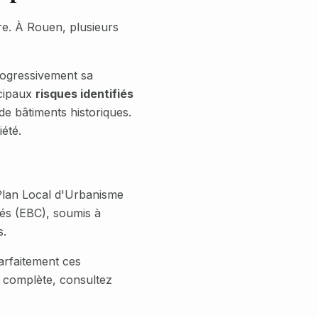
ère. À
Rouen
, plusieurs
rogressivement sa
ncipaux
risques identifiés
 de bâtiments historiques
.
été.
e Plan Local d'Urbanisme
és (EBC), soumis à
s.
arfaitement ces
 complète, consultez