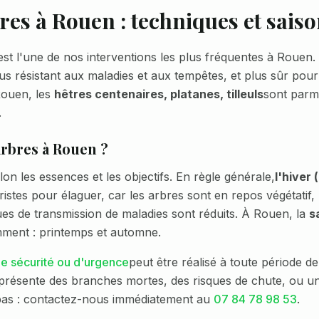
res à
Rouen
: techniques et saiso
st l'une de nos interventions les plus fréquentes à
Rouen
.
lus résistant aux maladies et aux tempêtes, et plus sûr pour
ouen
, les
hêtres centenaires, platanes, tilleuls
sont parm
.
arbres à
Rouen
?
lon les essences et les objectifs. En règle générale,
l'hiver
istes pour élaguer, car les arbres sont en repos végétatif, l
sques de transmission de maladies sont réduits. À
Rouen
, la
s
mment :
printemps et automne
.
e sécurité ou d'urgence
peut être réalisé à toute période de
résente des branches mortes, des risques de chute, ou un
pas : contactez-nous immédiatement au
07 84 78 98 53
.