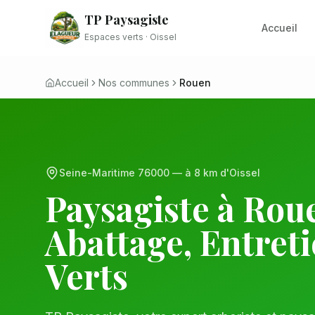
TP Paysagiste
Accueil
Espaces verts · Oissel
Accueil
Nos communes
Rouen
Seine-Maritime
76000
— à
8 km
d'Oissel
Paysagiste à
Rou
Abattage, Entret
Verts