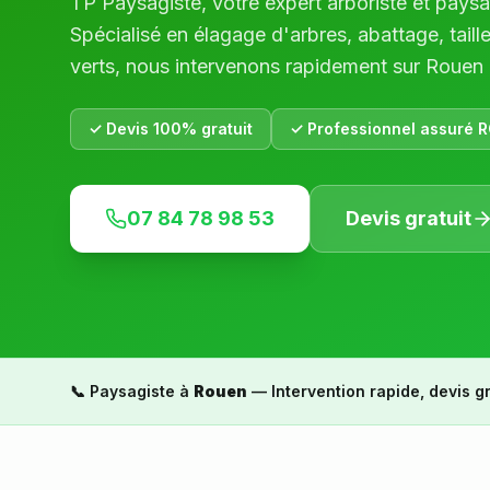
TP Paysagiste, votre expert arboriste et pays
Spécialisé en élagage d'arbres, abattage, taill
verts, nous intervenons rapidement sur
Rouen
✓ Devis 100% gratuit
✓ Professionnel assuré R
07 84 78 98 53
Devis gratuit
📞 Paysagiste à
Rouen
— Intervention rapide, devis gr