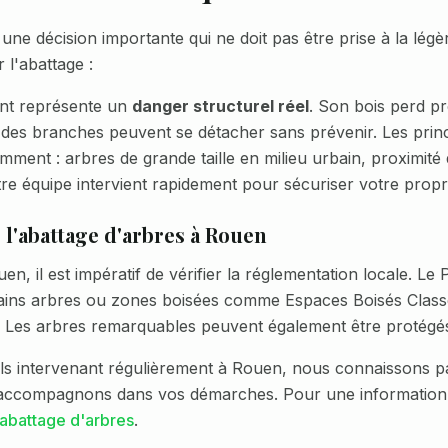
une décision importante qui ne doit pas être prise à la lég
r l'abattage :
nt représente un
danger structurel réel
. Son bois perd p
 des branches peuvent se détacher sans prévenir. Les pri
amment :
arbres de grande taille en milieu urbain, proximité
tre équipe intervient rapidement pour sécuriser votre propri
l'abattage d'arbres à
Rouen
uen
, il est impératif de vérifier la réglementation locale. L
tains arbres ou zones boisées comme Espaces Boisés Class
e. Les arbres remarquables peuvent également être protégé
ls intervenant régulièrement à
Rouen
, nous connaissons p
 accompagnons dans vos démarches. Pour une information
abattage d'arbres
.