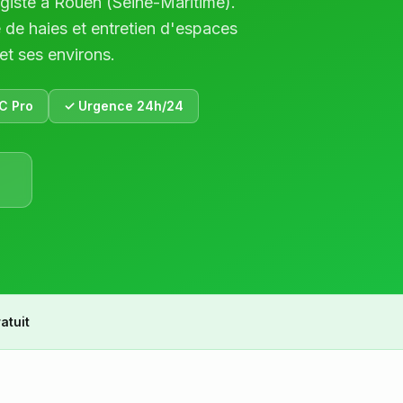
agiste à
Rouen
(
Seine-Maritime
).
e de haies et entretien d'espaces
et ses environs.
C Pro
✓ Urgence 24h/24
atuit