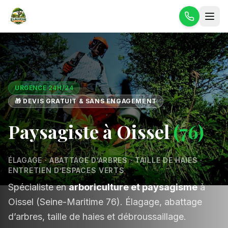
URGENCE 24H/24
🎁 DEVIS GRATUIT & SANS ENGAGEMENT
Paysagiste à Oissel
(76)
ÉLAGAGE · ABATTAGE D’ARBRES · TAILLE DE HAIES ·
ENTRETIEN D’ESPACES VERTS
Spécialiste en
arboriculture et paysagisme
à
Oissel (Seine-Maritime 76). Élagage, abattage
d’arbres, taille de haies et débroussaillage.