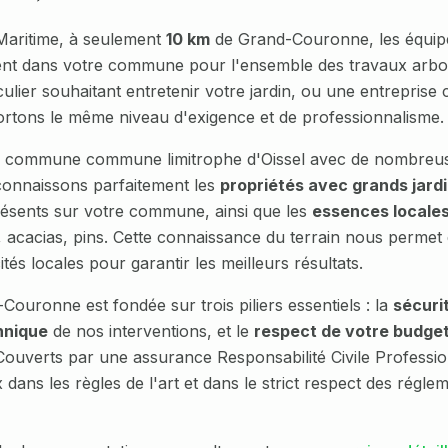
Maritime, à seulement
10 km
de
Grand-Couronne
, les équi
ent dans votre commune pour l'ensemble des travaux arbori
lier souhaitant entretenir votre jardin, ou une entreprise 
rtons le même niveau d'exigence et de professionnalisme.
e commune
commune limitrophe d'Oissel avec de nombreus
connaissons parfaitement les
propriétés avec grands jardi
ésents sur votre commune, ainsi que les
essences locale
 acacias, pins
. Cette connaissance du terrain nous permet
ités locales pour garantir les meilleurs résultats.
-Couronne
est fondée sur trois piliers essentiels : la
sécuri
hnique
de nos interventions, et le
respect de votre budge
. Couverts par une assurance Responsabilité Civile Professi
x dans les règles de l'art et dans le strict respect des régl