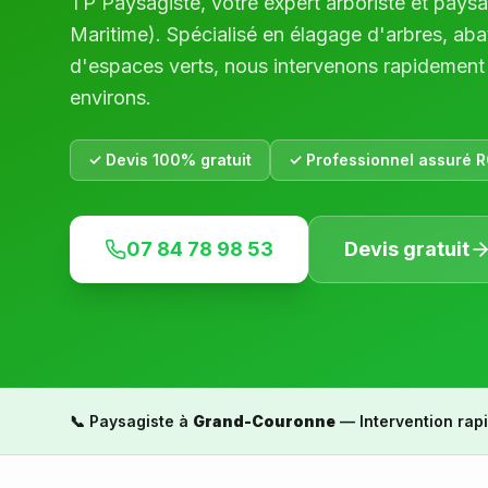
TP Paysagiste, votre expert arboriste et pays
Maritime
). Spécialisé en élagage d'arbres, abat
d'espaces verts, nous intervenons rapidement
environs.
✓ Devis 100% gratuit
✓ Professionnel assuré R
07 84 78 98 53
Devis gratuit
📞 Paysagiste à
Grand-Couronne
— Intervention rapi