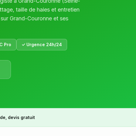
agiste à
Grand-Couronne
(
Seine-
tage, taille de haies et entretien
 sur
Grand-Couronne
et ses
C Pro
✓ Urgence 24h/24
de, devis gratuit