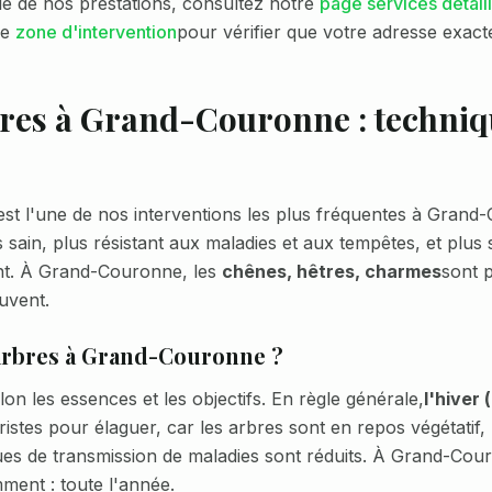
e de nos prestations, consultez notre
page services détail
re
zone d'intervention
pour vérifier que votre adresse exact
res à
Grand-Couronne
: techniq
st l'une de nos interventions les plus fréquentes à
Grand-
 sain, plus résistant aux maladies et aux tempêtes, et plus
nt. À
Grand-Couronne
, les
chênes, hêtres, charmes
sont 
ouvent.
arbres à
Grand-Couronne
?
lon les essences et les objectifs. En règle générale,
l'hiver
istes pour élaguer, car les arbres sont en repos végétatif, l
sques de transmission de maladies sont réduits. À
Grand-Cou
mment :
toute l'année
.