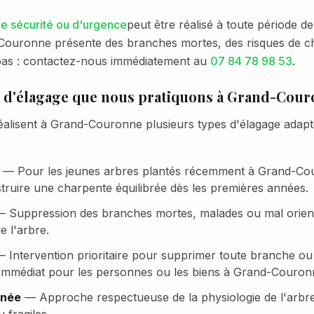
e sécurité ou d'urgence
peut être réalisé à toute période de
Couronne
présente des branches mortes, des risques de ch
pas : contactez-nous immédiatement au
07 84 78 98 53
.
s d'élagage que nous pratiquons à
Grand-Cour
éalisent à
Grand-Couronne
plusieurs types d'élagage adapt
—
Pour les jeunes arbres plantés récemment à Grand-Co
truire une charpente équilibrée dès les premières années.
—
Suppression des branches mortes, malades ou mal orient
e l'arbre.
—
Intervention prioritaire pour supprimer toute branche ou
immédiat pour les personnes ou les biens à Grand-Couron
nnée
—
Approche respectueuse de la physiologie de l'arb