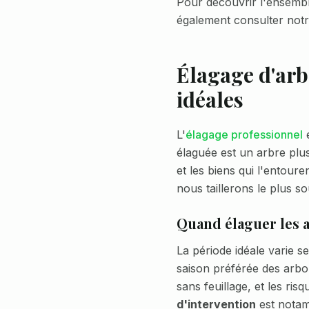
Pour découvrir l'ensembl
également consulter not
Élagage d'arb
idéales
L'
élagage professionnel
e
élaguée est un arbre plus
et les biens qui l'entoure
nous taillerons le plus s
Quand élaguer les 
La période idéale varie se
saison préférée des arbor
sans feuillage, et les ri
d'intervention
est nota