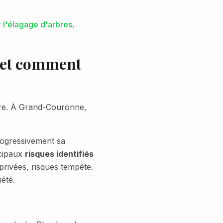
 l'élagage d'arbres
.
 et comment
ère. À
Grand-Couronne
,
rogressivement sa
ncipaux
risques identifiés
privées, risques tempête
.
été.