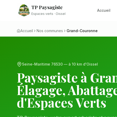
TP Paysagiste
Accueil
Espaces verts · Oissel
Accueil
Nos communes
Grand-Couronne
Seine-Maritime
76530
— à
10 km
d'Oissel
Paysagiste à
Gra
Élagage, Abattage
d'Espaces Verts