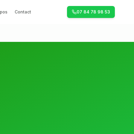
opos
Contact
07 84 78 98 53